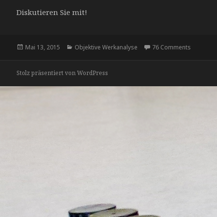
Diskutieren Sie mit!
Veröffentlicht
Mai 13, 2015
Kategorien
Objektive Werkanalyse
76 Comments
am
Stolz präsentiert von WordPress