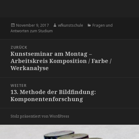
Veröffentlicht
November 9, 2017
Autor
wfkunstschule
Kategorien
Fragen und
Antworten zum Studium
am
Beitrags-
ZURÜCK
Navigation
Kunstseminar am Montag –
Vorheriger
Arbeitskreis Komposition / Farbe /
Beitrag:
Werkanalyse
WEITER
13. Methode der Bildfindung:
Nächster
Komponentenforschung
Beitrag:
Stolz präsentiert von WordPress