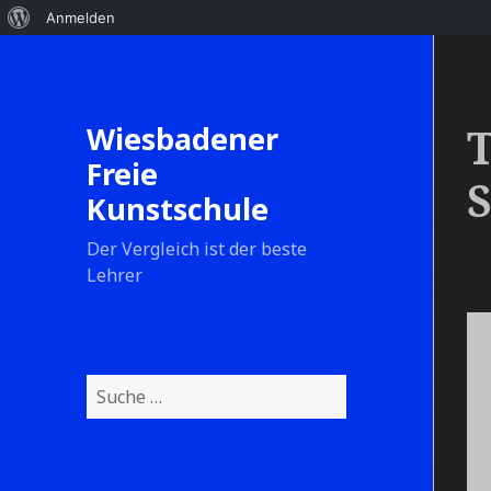
Anmelden
Wiesbadener
T
Freie
S
Kunstschule
Der Vergleich ist der beste
Lehrer
S
u
c
h