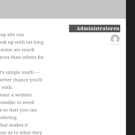
Administratoren
kup site can
ook up with (as long
ut some are much
nces than others for
 It’s simple math —
etter chance you’ll
 with.
 want a website
ossible to weed
s so that you can
idering.
that makes it
lear as to what they