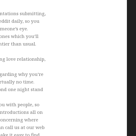
entations submitting,
ddit daily, so you
omeone’s eye.
ones which you’ll
tier than usual.
ing love relationship,
egarding why you’re
irtually no time.
cond one night stand
ou with people, so
introductions all on
 concerning where
an call us at our web
ake it easy to find