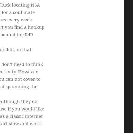
of luck locating NSA
 for a soul mate.
urs every week
’t you find a hookup
n behind the R4R
reddit, in that
u don’t need to think
activity. However,
ou can not cover to
 and spamming the
 (although they do
 use if you would like
as a classic internet
tart slow and work