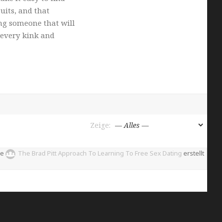
uits, and that
ng someone that will
 every kink and
Zeige:
pe
The Brad Pitt Approach To Learning To Free Sex Dating
erstellt