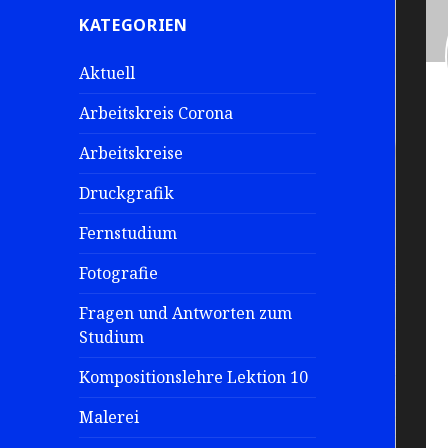
e
KATEGORIEN
n
a
Aktuell
c
h
Arbeitskreis Corona
:
Arbeitskreise
Druckgrafik
Fernstudium
Fotografie
Fragen und Antworten zum
Studium
Kompositionslehre Lektion 10
Malerei