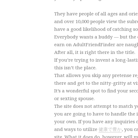
They have people of all ages and ori
and over 10,000 people view the subre
have a good likelihood of catching s
Everybody wants a buddy — but the 
earn on AdultFriendFinder are naugh
After all, it is right there in the title.
If you’re trying to invent a long-last
this isn’t the place.
That allows you skip any pretense r
there and get to the nitty-gritty at v
It’s a wonderful spot to find your se
or sexting spouse.
The site does not attempt to match y
you are going to have to handle the 
your own. If you have any inquiries
and ways to utilize
健康で豊か
, you c
site. What it does do, however, will m