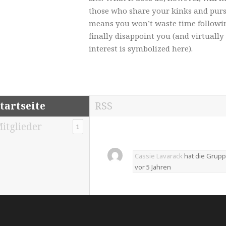
those who share your kinks and purs
means you won’t waste time followi
finally disappoint you (and virtually
interest is symbolized here).
tartseite
RSS
itglieder
1
Cassie Lavarack
hat die Grup
vor 5 Jahren