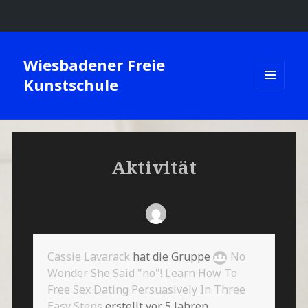
Wiesbadener Freie
Kunstschule
MENÜ
UND
WIDGETS
Aktivität
Cassie Lavarack
hat die Gruppe
No
Wonder She Said "no"! Learn How To
Free Sex Dating Persuasively In Three
Easy Steps
erstellt
vor 5 Jahren